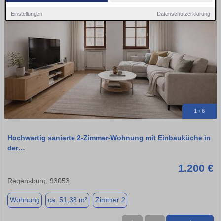
Einstellungen
Datenschutzerklärung
1 / 6
Hochwertig sanierte 2-Zimmer-Wohnung mit Einbauküche in
der…
1.200 €
Regensburg, 93053
Wohnung
ca. 51,38 m²
Zimmer 2