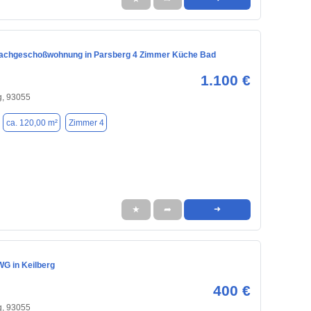
achgeschoßwohnung in Parsberg 4 Zimmer Küche Bad
1.100 €
, 93055
ca. 120,00 m²
Zimmer 4
★
➦
➜
WG in Keilberg
400 €
, 93055