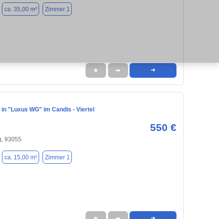
ca. 35,00 m²
Zimmer 1
★
➦
➜
in "Luxus WG" im Candis - Viertel
550 €
, 93055
ca. 15,00 m²
Zimmer 1
★
➦
➜