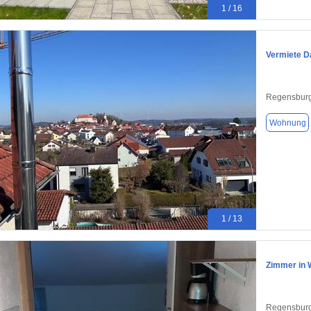
1 / 16
Vermiete D
Regensburg
Wohnung
1 / 13
Zimmer in 
Regensburg