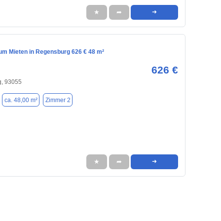
★
➦
➜
m Mieten in Regensburg 626 € 48 m²
626 €
, 93055
ca. 48,00 m²
Zimmer 2
★
➦
➜