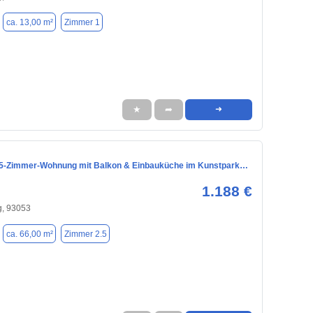
ca. 13,00 m²
Zimmer 1
★
➦
➜
5‑Zimmer-Wohnung mit Balkon & Einbauküche im Kunstpark…
1.188 €
, 93053
ca. 66,00 m²
Zimmer 2.5