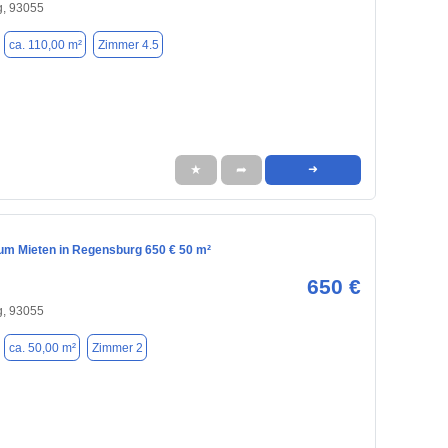
, 93055
ca. 110,00 m²
Zimmer 4.5
★
➦
➜
m Mieten in Regensburg 650 € 50 m²
650 €
, 93055
ca. 50,00 m²
Zimmer 2