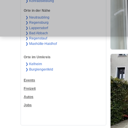
❯ Konradsiedlung
Orte in der Nähe
❯ Neutraubling
❯ Regensburg
❯ Lappersdorf
❯ Bad Abbach
❯ Regenstauf
❯ Maxhütte-Haidhof
Orte im Umkreis
❯ Kelheim
❯ Burglengenfeld
Events
Freizeit
Autos
Jobs