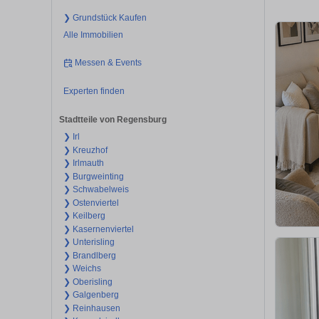
❯ Grundstück Kaufen
Alle Immobilien
Messen & Events
Experten finden
Stadtteile von Regensburg
❯ Irl
❯ Kreuzhof
❯ Irlmauth
❯ Burgweinting
❯ Schwabelweis
❯ Ostenviertel
❯ Keilberg
❯ Kasernenviertel
❯ Unterisling
❯ Brandlberg
❯ Weichs
❯ Oberisling
❯ Galgenberg
❯ Reinhausen