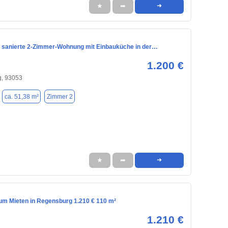
★
➦
➜
 sanierte 2-Zimmer-Wohnung mit Einbauküche in der…
1.200 €
, 93053
ca. 51,38 m²
Zimmer 2
★
➦
➜
m Mieten in Regensburg 1.210 € 110 m²
1.210 €