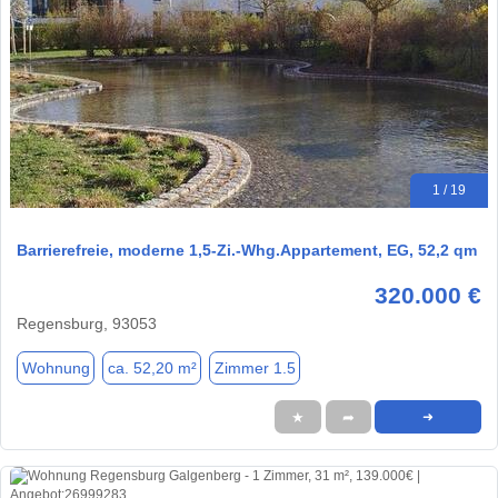
1 / 19
Barrierefreie, moderne 1,5-Zi.-Whg.Appartement, EG, 52,2 qm
320.000 €
Regensburg, 93053
Wohnung
ca. 52,20 m²
Zimmer 1.5
★
➦
➜