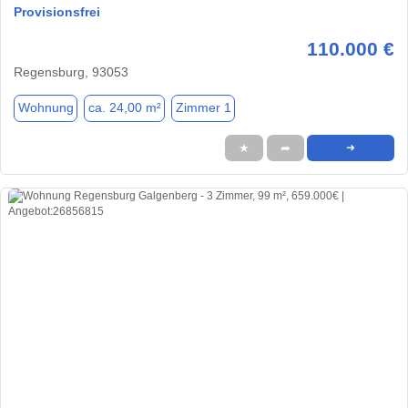
Provisionsfrei
110.000 €
Regensburg, 93053
Wohnung
ca. 24,00 m²
Zimmer 1
★
➦
➜