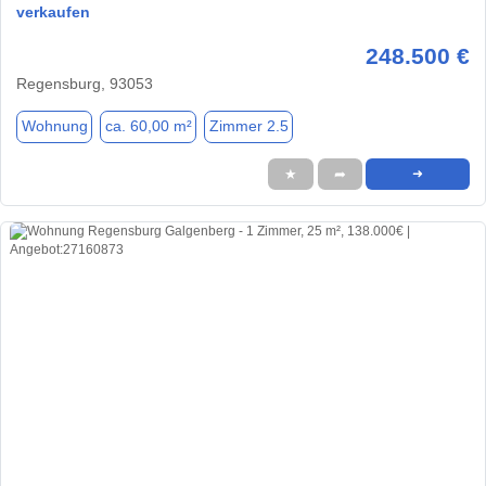
verkaufen
248.500 €
Regensburg, 93053
Wohnung
ca. 60,00 m²
Zimmer 2.5
★
➦
➜