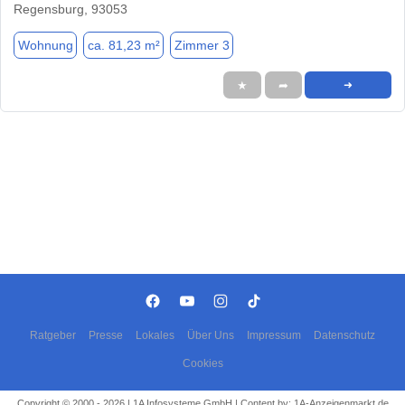
Regensburg, 93053
Wohnung
ca. 81,23 m²
Zimmer 3
★
➦
➜
Ratgeber
Presse
Lokales
Über Uns
Impressum
Datenschutz
Cookies
Copyright © 2000 - 2026 | 1A Infosysteme GmbH | Content by: 1A-Anzeigenmarkt.de