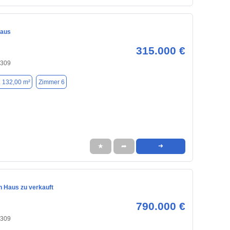
haus
315.000 €
3309
. 132,00 m²
Zimmer 6
★
➦
➜
n Haus zu verkauft
790.000 €
3309