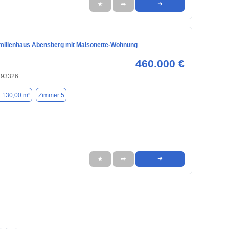
★
➦
➜
amilienhaus Abensberg mit Maisonette-Wohnung
460.000 €
 93326
. 130,00 m²
Zimmer 5
★
➦
➜