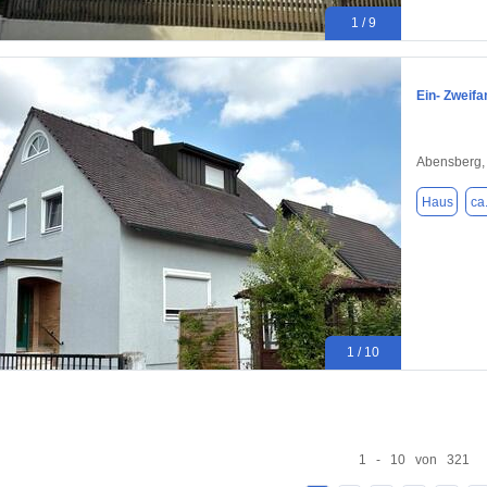
1 / 9
Ein- Zweif
Abensberg,
Haus
ca
1 / 10
1 - 10 von 321