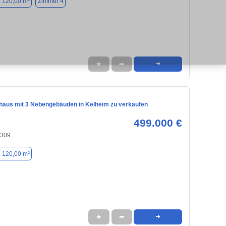
. 120,00 m²
Zimmer 4
★
➦
➜
nhaus mit 3 Nebengebäuden in Kelheim zu verkaufen
499.000 €
3309
. 120,00 m²
★
➦
➜