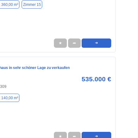
. 360,00 m²
Zimmer 15
★
➦
➜
nhaus in sehr schöner Lage zu verkaufen
535.000 €
3309
. 140,00 m²
★
➦
➜