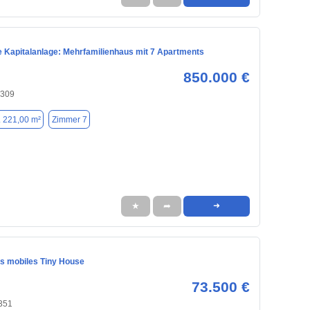
e Kapitalanlage: Mehrfamilienhaus mit 7 Apartments
850.000 €
3309
. 221,00 m²
Zimmer 7
★
➦
➜
s mobiles Tiny House
73.500 €
3351