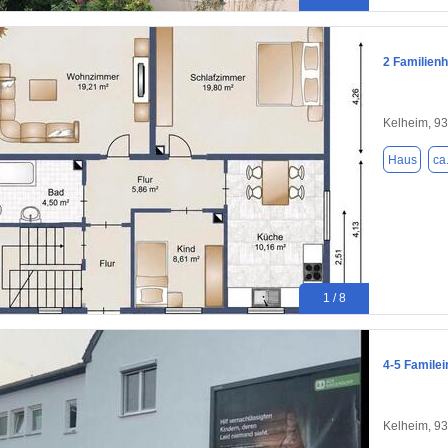
2 Familien
Kelheim, 9
Haus
ca
1 / 8
4-5 Familei
Kelheim, 9