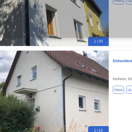
Haus
ca
1 / 20
Einfamilie
Kelheim, 9
Haus
ca
1 / 15