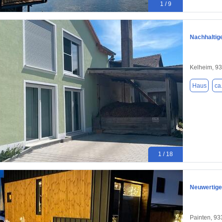
1 / 9
Nachhaltig
Kelheim, 9
Haus
ca
1 / 18
Neuwertige
Painten, 9