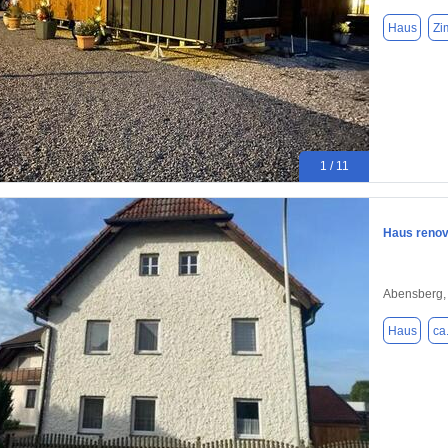
Haus
Zi
1 / 11
Haus renov
Abensberg,
Haus
ca