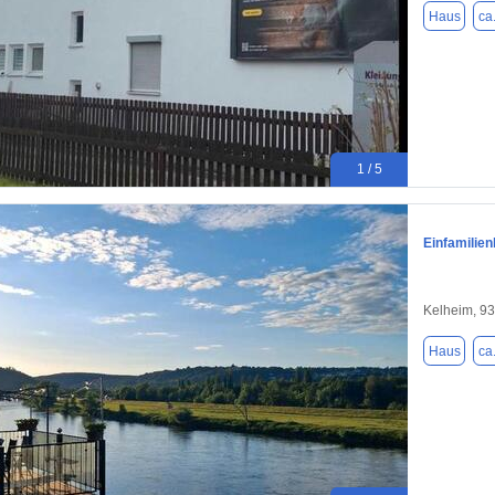
Haus
ca
1 / 5
Einfamilie
Kelheim, 9
Haus
ca