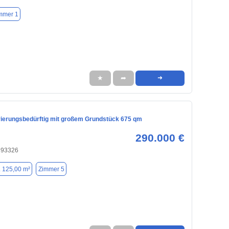
mmer 1
★
➦
➜
ierungsbedürftig mit großem Grundstück 675 qm
290.000 €
 93326
. 125,00 m²
Zimmer 5