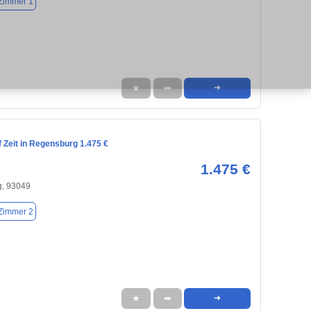
Zimmer 1
★
➦
➜
 Zeit in Regensburg 1.475 €
1.475 €
, 93049
Zimmer 2
★
➦
➜