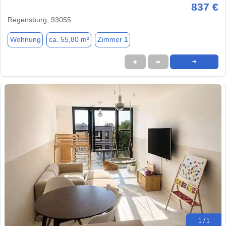
837 €
Regensburg, 93055
Wohnung
ca. 55,80 m²
Zimmer 1
★
➦
➜
1 / 1