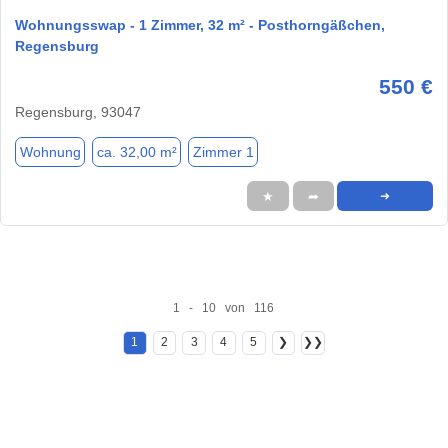
Wohnungsswap - 1 Zimmer, 32 m² - Posthorngäßchen,
Regensburg
550 €
Regensburg, 93047
Wohnung
ca. 32,00 m²
Zimmer 1
★
➦
➜
1 - 10 von 116
1
2
3
4
5
❯
❯❯