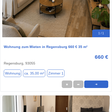
1 / 1
Wohnung zum Mieten in Regensburg 660 € 35 m²
660 €
Regensburg, 93055
Wohnung
ca. 35,00 m²
Zimmer 1
★
➦
➜