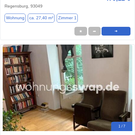
Regensburg, 93049
Wohnung
ca. 27,40 m²
Zimmer 1
★
➦
➜
1 / 7