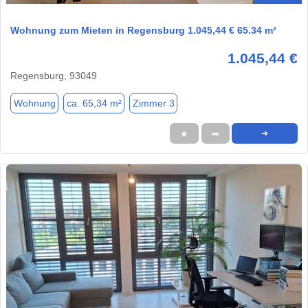
Wohnung zum Mieten in Regensburg 1.045,44 € 65.34 m²
1.045,44 €
Regensburg, 93049
Wohnung
ca. 65,34 m²
Zimmer 3
★
➦
➜