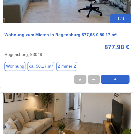
1 / 1
Wohnung zum Mieten in Regensburg 877,98 € 50.17 m²
877,98 €
Regensburg, 93049
Wohnung
ca. 50,17 m²
Zimmer 2
★
➦
➜