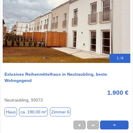
1 / 8
Exlusives Reihenmittelhaus in Neutraubling, beste
Wohngegend
1.900 €
Neutraubling, 93073
Haus
ca. 190,00 m²
Zimmer 6
★
➦
➜