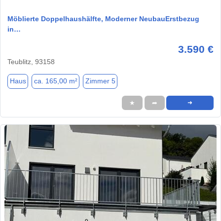
Möblierte Doppelhaushälfte, Moderner NeubauErstbezug
in…
3.590 €
Teublitz, 93158
Haus
ca. 165,00 m²
Zimmer 5
★
➦
➜