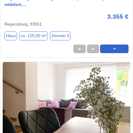
möbliert,…
3.355 €
Regensburg, 93051
Haus
ca. 125,00 m²
Zimmer 5
★
➦
➜