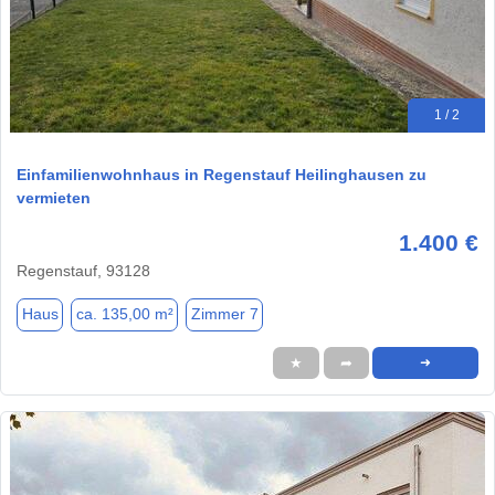
1 / 2
Einfamilienwohnhaus in Regenstauf Heilinghausen zu
vermieten
1.400 €
Regenstauf, 93128
Haus
ca. 135,00 m²
Zimmer 7
★
➦
➜