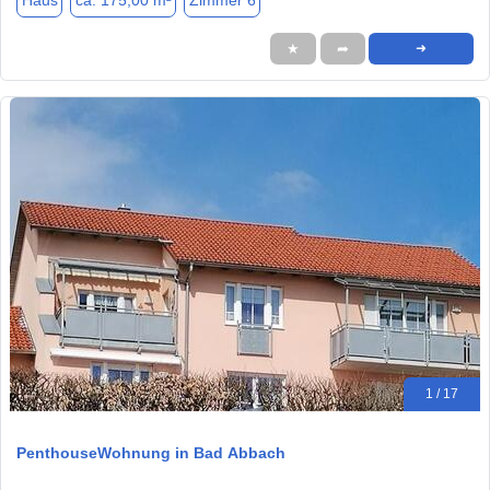
Haus
ca. 175,00 m²
Zimmer 6
★
➦
➜
1 / 17
PenthouseWohnung in Bad Abbach