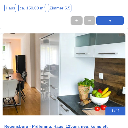
Haus
ca. 150,00 m²
Zimmer 5.5
★
➦
➜
1 / 11
Regensburg - Prüfening, Haus, 125qm, neu, komplett