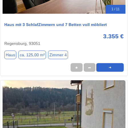
1 / 11
Haus mit 3 SchlafZimmern und 7 Betten voll möbliert
3.355 €
Regensburg, 93051
Haus
ca. 125,00 m²
Zimmer 4
★
➦
➜