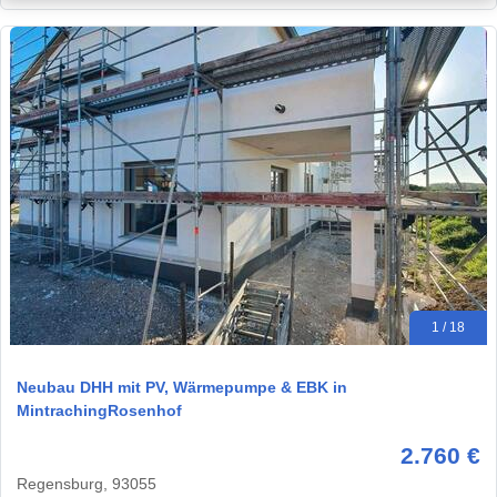
1 / 18
Neubau DHH mit PV, Wärmepumpe & EBK in
MintrachingRosenhof
2.760 €
Regensburg, 93055