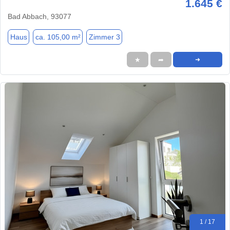
1.645 €
Bad Abbach, 93077
Haus
ca. 105,00 m²
Zimmer 3
★
➦
➜
1 / 17