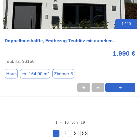
1 / 20
Doppelhaushälfte, Erstbezug Teublitz mit autarker…
1.990 €
Teublitz, 93158
Haus
ca. 164,00 m²
Zimmer 5
★
➦
➜
1 - 10 von 19
1
2
❯
❯❯