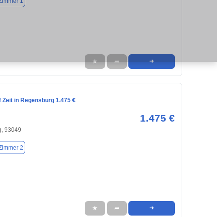
Zimmer 1
★
➦
➜
 Zeit in Regensburg 1.475 €
1.475 €
, 93049
Zimmer 2
★
➦
➜