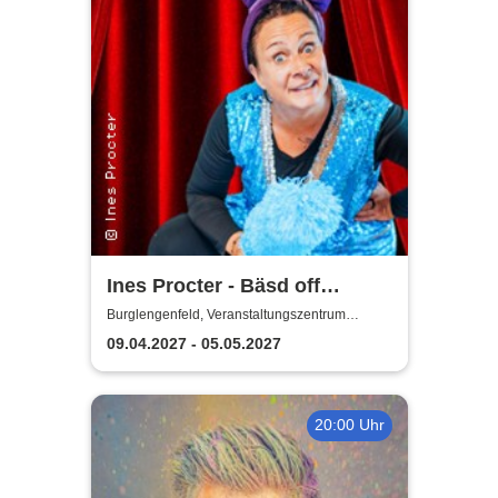
Ines Procter - Bäsd off
"Närrische Putzfraa"
Burglengenfeld, Veranstaltungszentrum
Pfarrheim
09.04.2027 - 05.05.2027
20:00 Uhr