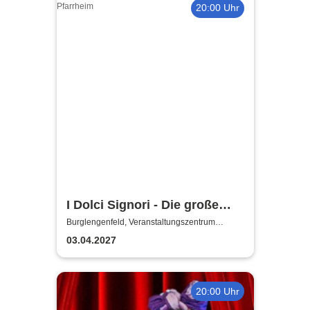
20:00 Uhr
I Dolci Signori - Die große
Nacht der italienischen
Burglengenfeld, Veranstaltungszentrum
Pfarrheim
Welthits
03.04.2027
20:00 Uhr