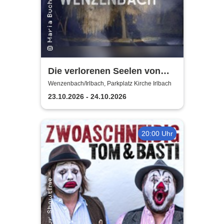
Die verlorenen Seelen von
Wenzenbach | Parkplatz
Wenzenbach/Irlbach, Parkplatz Kirche Irlbach
Kirche Irlbach
23.10.2026 - 24.10.2026
20:00 Uhr