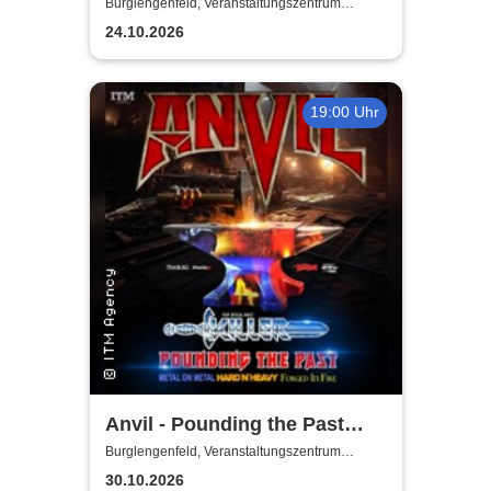
Burglengenfeld, Veranstaltungszentrum
Pfarrheim
24.10.2026
19:00 Uhr
Anvil - Pounding the Past
Tour
Burglengenfeld, Veranstaltungszentrum
Pfarrheim
30.10.2026