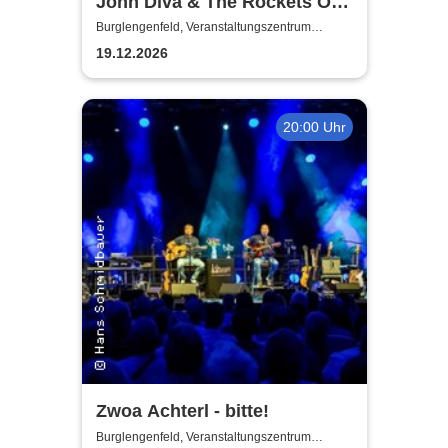
John Diva & The Rockets Of
Love - Tour 2026/2027
Burglengenfeld, Veranstaltungszentrum
Pfarrheim
19.12.2026
20:00 Uhr
Zwoa Achterl - bitte!
Burglengenfeld, Veranstaltungszentrum