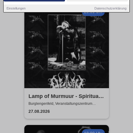
Einstellungen
Datenschutzerklärung
20:00 Uhr
Lamp of Murmuur - Spiritual
Secession EU Tour 2026
Burglengenfeld, Veranstaltungszentrum
Pfarrheim
27.08.2026