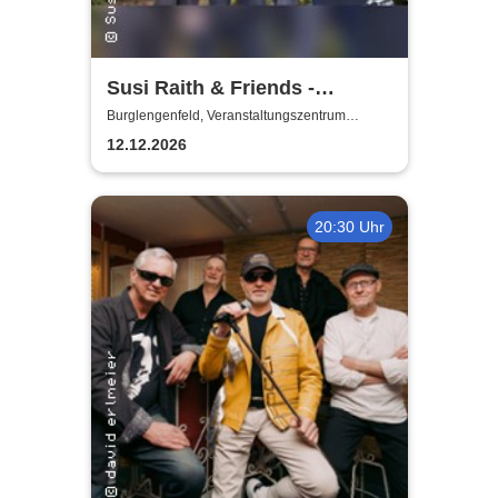
Susi Raith & Friends -
Weihnachtslieder von
Burglengenfeld, Veranstaltungszentrum
Pfarrheim
Dahoam und aus der Welt …
12.12.2026
20:30 Uhr