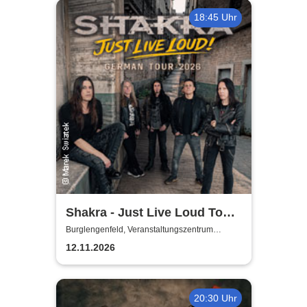
18:45 Uhr
Shakra - Just Live Loud Tour
26
Burglengenfeld, Veranstaltungszentrum
Pfarrheim
12.11.2026
20:30 Uhr