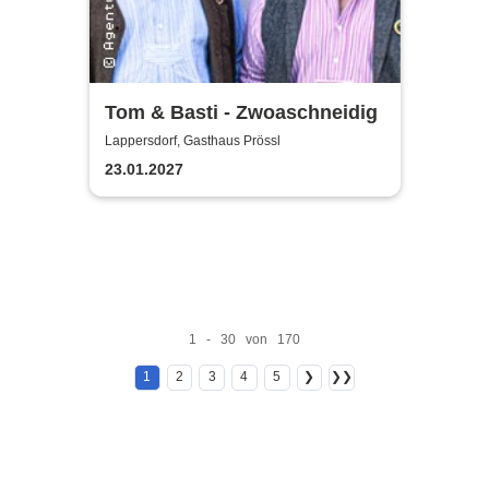
Tom & Basti - Zwoaschneidig
Lappersdorf, Gasthaus Prössl
23.01.2027
1 - 30 von 170
1
2
3
4
5
❯
❯❯