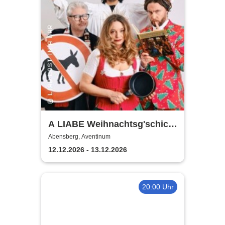
A LIABE Weihnachtsg'schicht
- Der allererste Weihnachts-
Abensberg, Aventinum
Ehekrach der Welt
12.12.2026 - 13.12.2026
20:00 Uhr