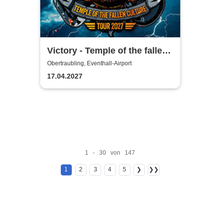
Victory - Temple of the fallen
Culture Tour 2027
Obertraubling, Eventhall-Airport
17.04.2027
1 - 30 von 147
1
2
3
4
5
❯
❯❯