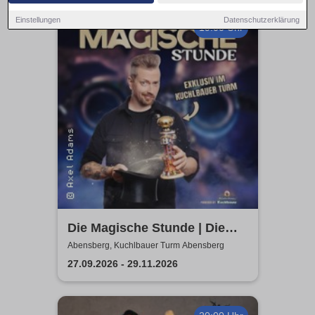
Einstellungen
Datenschutzerklärung
19:00 Uhr
Die Magische Stunde | Die
Zaubershow im Kuchlbauer
Abensberg, Kuchlbauer Turm Abensberg
Turm mit Axel Adams
27.09.2026 - 29.11.2026