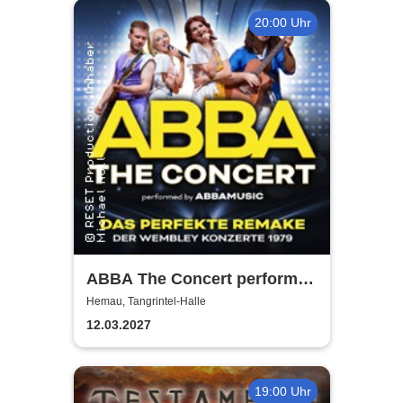
20:00 Uhr
ABBA The Concert performed
by ABBAMUSIC
Hemau, Tangrintel-Halle
12.03.2027
19:00 Uhr