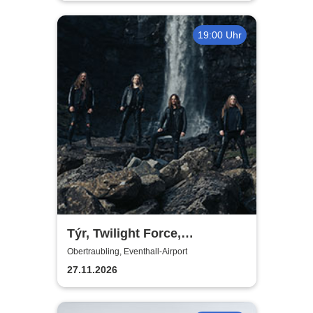
19:00 Uhr
Týr, Twilight Force,
Dragonland, Vanaheim -
Obertraubling, Eventhall-Airport
Valhalla Calling Europe
27.11.2026