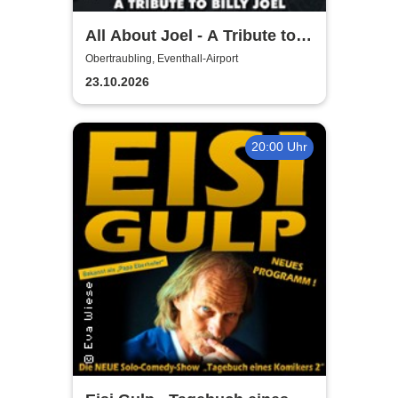
All About Joel - A Tribute to
Billy Joel
Obertraubling, Eventhall-Airport
23.10.2026
20:00 Uhr