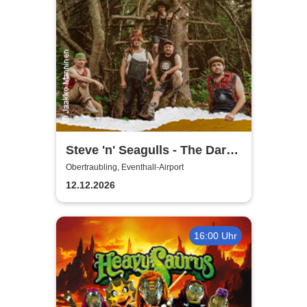
Steve 'n' Seagulls - The Dark
Side of the Moo Part II
Obertraubling, Eventhall-Airport
12.12.2026
16:00 Uhr