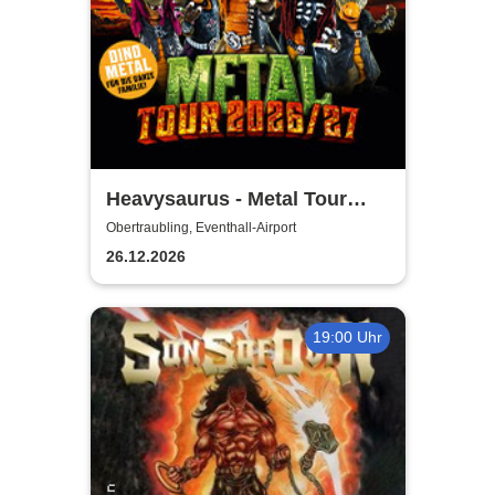
Heavysaurus - Metal Tour
2026/27
Obertraubling, Eventhall-Airport
26.12.2026
19:00 Uhr