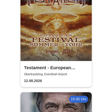
Testament - European
Festival Summer Tour 2026
Obertraubling, Eventhall-Airport
12.08.2026
19:30 Uhr