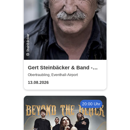
Gert Steinbäcker & Band -
special guest: Dominik
Obertraubling, Eventhall-Airport
Plangger Duo
13.08.2026
20:00 Uhr