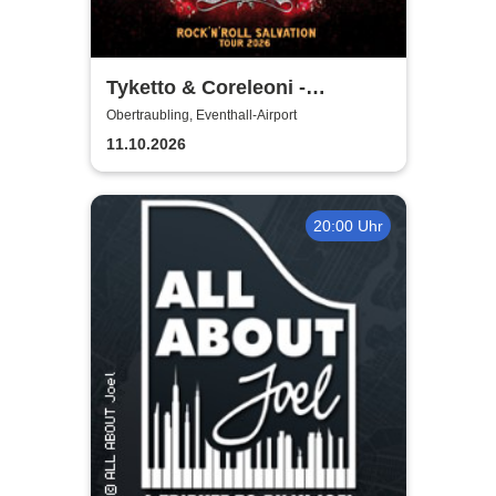
Tyketto & Coreleoni -
Rock'n'Roll Salvation Tour
Obertraubling, Eventhall-Airport
2026
11.10.2026
20:00 Uhr