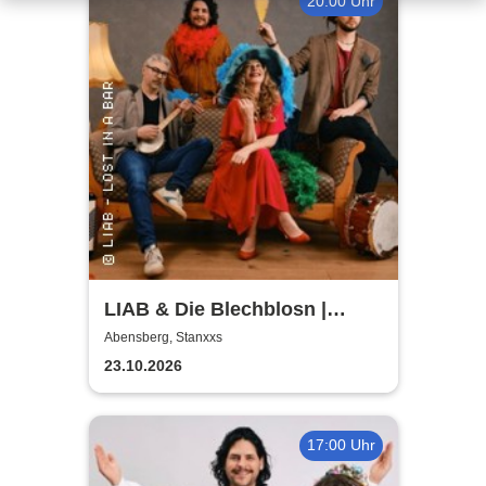
20:00 Uhr
LIAB & Die Blechblosn |
Große Album-Releaseparty
Abensberg, Stanxxs
23.10.2026
17:00 Uhr