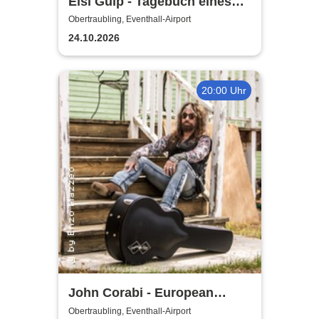
Eisi Gulp - Tagebuch eines
Komikers 2 (neues
Obertraubling, Eventhall-Airport
Programm)
24.10.2026
20:00 Uhr
John Corabi - European
Shuffle Tour 2026
Obertraubling, Eventhall-Airport