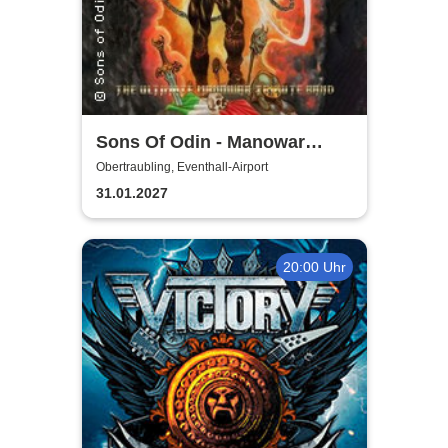
Sons Of Odin - Manowar
Tribute
Obertraubling, Eventhall-Airport
31.01.2027
20:00 Uhr