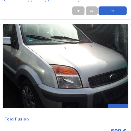
★
➦
➜
Ford Fusion
699 €