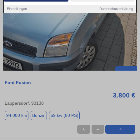
Einstellungen
Datenschutzerklärung
Ford Fusion
3.800 €
Lappersdorf, 93138
94.000 km
Benzin
59 kw (80 PS)
★
➦
➜