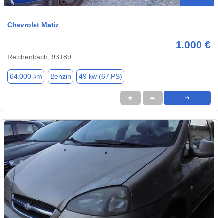
Chevrolet Matiz
1.000 €
Reichenbach, 93189
64.000 km
Benzin
49 kw (67 PS)
★
➦
➜