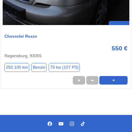
Chevrolet Rezzo
550 €
Regensburg, 93055
250.100 km
Benzin
79 kw (107 PS)
★
➦
➜