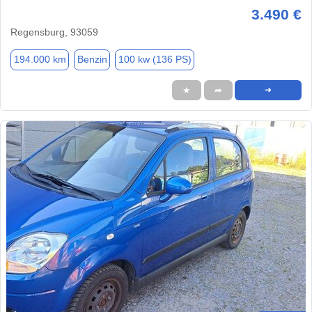
3.490 €
Regensburg, 93059
194.000 km
Benzin
100 kw (136 PS)
★
➦
➜