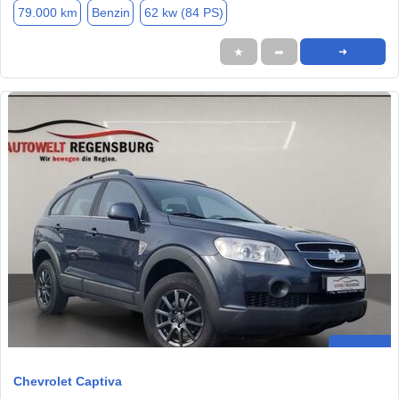
79.000 km
Benzin
62 kw (84 PS)
★
➦
➜
Chevrolet Captiva