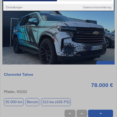
Einstellungen
Datenschutzerklärung
Chevrolet Tahoe
78.000 €
Pfatter, 93102
35.000 km
Benzin
313 kw (426 PS)
★
➦
➜