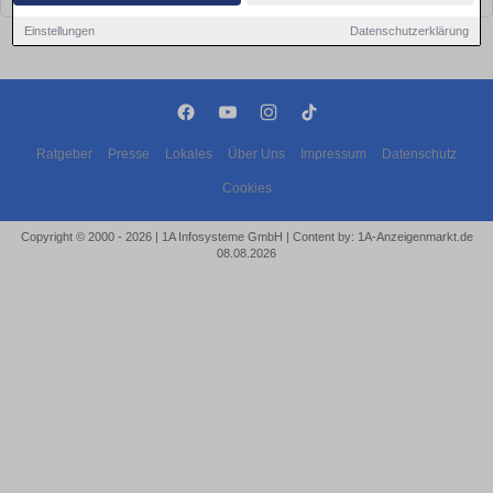
Einstellungen
Datenschutzerklärung
Ratgeber
Presse
Lokales
Über Uns
Impressum
Datenschutz
Cookies
Copyright © 2000 - 2026 | 1A Infosysteme GmbH | Content by: 1A-Anzeigenmarkt.de
08.08.2026