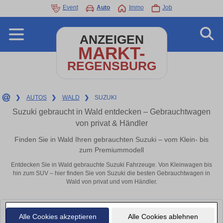
Event
Auto
Immo
Job
ANZEIGEN
MARKT-
REGENSBURG
❯
AUTOS
❯
WALD
❯
SUZUKI
Suzuki gebraucht in Wald entdecken – Gebrauchtwagen
von privat & Händler
Finden Sie in Wald Ihren gebrauchten Suzuki – vom Klein- bis
zum Premiummodell
Entdecken Sie in Wald gebrauchte Suzuki Fahrzeuge. Von Kleinwagen bis
hin zum SUV – hier finden Sie von Suzuki die besten Gebrauchtwagen in
Wald von privat und vom Händler.
Leider konnten wir derzeit keine passenden Autos finden. Schauen Sie
Alle Cookies akzeptieren
Alle Cookies ablehnen
bald wieder vorbei!