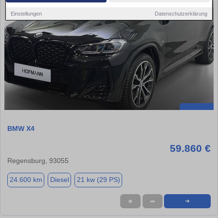
Einstellungen
Datenschutzerklärung
BMW X4
59.860 €
Regensburg, 93055
24.600 km
Diesel
21 kw (29 PS)
★
➦
➜