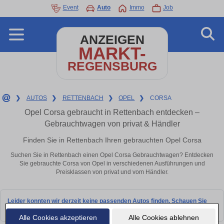
Event
Auto
Immo
Job
ANZEIGEN
MARKT-
REGENSBURG
❯
AUTOS
❯
RETTENBACH
❯
OPEL
❯
CORSA
Opel Corsa gebraucht in Rettenbach entdecken –
Gebrauchtwagen von privat & Händler
Finden Sie in Rettenbach Ihren gebrauchten Opel Corsa
Suchen Sie in Rettenbach einen Opel Corsa Gebrauchtwagen? Entdecken
Sie gebrauchte Corsa von Opel in verschiedenen Ausführungen und
Preisklassen von privat und vom Händler.
Leider konnten wir derzeit keine passenden Autos finden. Schauen Sie
bald wieder vorbei!
Alle Cookies akzeptieren
Alle Cookies ablehnen