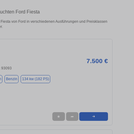
uchten Ford Fiesta
Fiesta von Ford in verschiedenen Ausführungen und Preisklassen
r.
7.500 €
, 93093
m
Benzin
134 kw (182 PS)
★
➦
➜