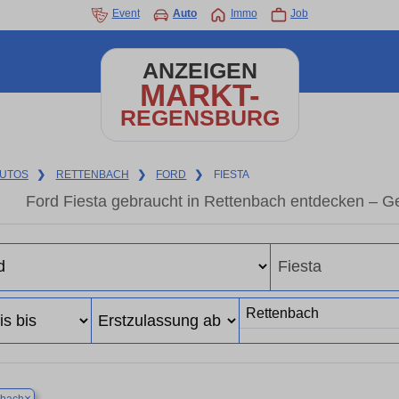
Event
Auto
Immo
Job
ANZEIGEN
MARKT-
REGENSBURG
UTOS
❯
RETTENBACH
❯
FORD
❯
FIESTA
Ford Fiesta gebraucht in Rettenbach entdecken – G
×