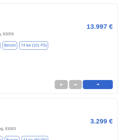
13.997 €
, 93059
Benzin
74 kw (101 PS)
★
➦
➜
3.299 €
ng, 93083