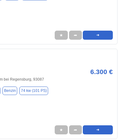
★
➦
➜
6.300 €
im bei Regensburg, 93087
Benzin
74 kw (101 PS)
★
➦
➜