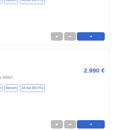
m
Benzin
44 kw (60 PS)
★
➦
➜
2.990 €
, 93057
m
Benzin
44 kw (60 PS)
★
➦
➜