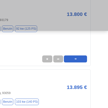
13.800 €
 93179
Benzin
92 kw (125 PS)
★
➦
➜
13.895 €
, 93059
Benzin
103 kw (140 PS)