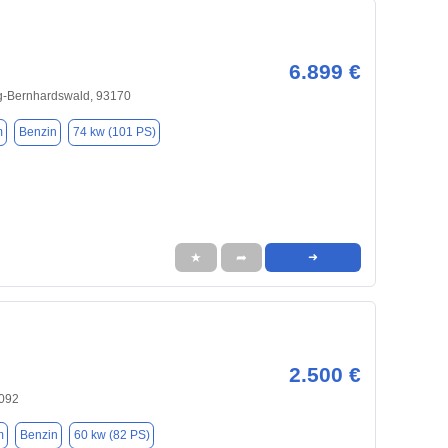
6.899 €
-Bernhardswald, 93170
m
Benzin
74 kw (101 PS)
★
➦
➜
2.500 €
3092
m
Benzin
60 kw (82 PS)