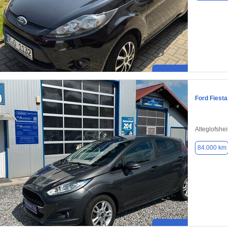
Ford Fiesta
Alteglofshe
84.000 km