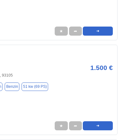
★
➦
➜
1.500 €
, 93105
m
Benzin
51 kw (69 PS)
★
➦
➜