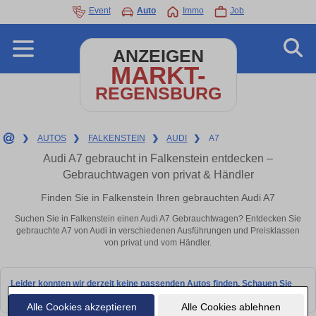
Event
Auto
Immo
Job
ANZEIGEN
MARKT-
REGENSBURG
❯
AUTOS
❯
FALKENSTEIN
❯
AUDI
❯
A7
Audi A7 gebraucht in Falkenstein entdecken –
Gebrauchtwagen von privat & Händler
Finden Sie in Falkenstein Ihren gebrauchten Audi A7
Suchen Sie in Falkenstein einen Audi A7 Gebrauchtwagen? Entdecken Sie
gebrauchte A7 von Audi in verschiedenen Ausführungen und Preisklassen
von privat und vom Händler.
Leider konnten wir derzeit keine passenden Autos finden. Schauen Sie
bald wieder vorbei!
Alle Cookies akzeptieren
Alle Cookies ablehnen