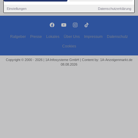
Einstellungen
Datenschutzerklärung
Ratgeber
Presse
Lokales
Über Uns
Impressum
Datenschutz
Cookies
Copyright © 2000 - 2026 | 1A Infosysteme GmbH | Content by: 1A-Anzeigenmarkt.de
08.08.2026