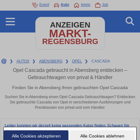
Event
Auto
Immo
Job
ANZEIGEN
MARKT-
REGENSBURG
❯
AUTOS
❯
ABENSBERG
❯
OPEL
❯
CASCADA
Opel Cascada gebraucht in Abensberg entdecken –
Gebrauchtwagen von privat & Händler
Finden Sie in Abensberg Ihren gebrauchten Opel Cascada
Suchen Sie in Abensberg einen Opel Cascada Gebrauchtwagen? Entdecken
Sie gebrauchte Cascada von Opel in verschiedenen Ausführungen und
Preisklassen von privat und vom Händler.
Leider konnten wir derzeit keine passenden Autos finden. Schauen Sie
bald wieder vorbei!
Alle Cookies akzeptieren
Alle Cookies ablehnen