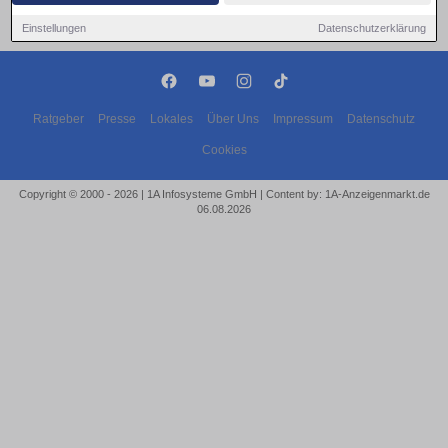
Einstellungen
Datenschutzerklärung
Ratgeber
Presse
Lokales
Über Uns
Impressum
Datenschutz
Cookies
Copyright © 2000 - 2026 | 1A Infosysteme GmbH | Content by: 1A-Anzeigenmarkt.de
06.08.2026