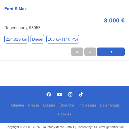
Ford S-Max
3.000 €
Regensburg, 93055
224.829 km
Diesel
103 kw (140 PS)
★
➦
➜
Ratgeber
Presse
Lokales
Über Uns
Impressum
Datenschutz
Cookies
Copyright © 2000 - 2026 | 1A Infosysteme GmbH | Content by: 1A-Anzeigenmarkt.de