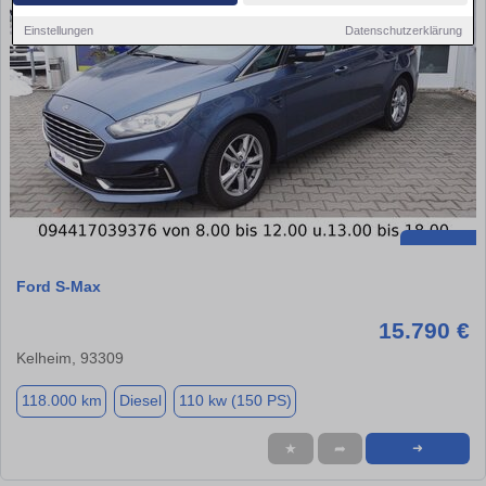
Einstellungen
Datenschutzerklärung
Ford S-Max
15.790 €
Kelheim, 93309
118.000 km
Diesel
110 kw (150 PS)
★
➦
➜