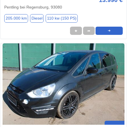
Pentling bei Regensburg, 93080
205.000 km
Diesel
110 kw (150 PS)
★
➦
➜