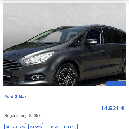
Ford S-Max
14.521 €
Regensburg, 93059
86.600 km
Benzin
118 kw (160 PS)