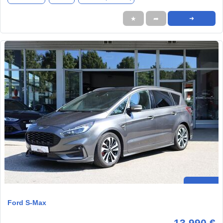
★
➦
➜
Ford S-Max
13.990 €