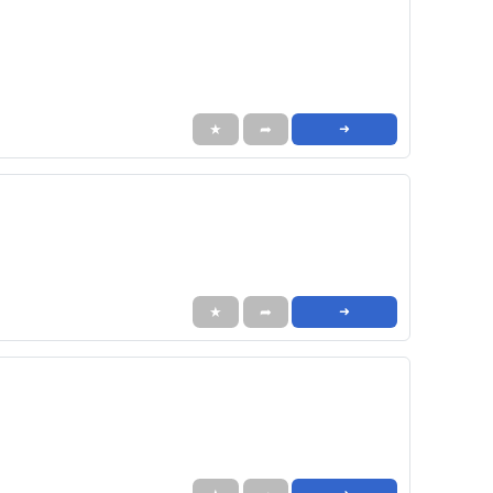
★
➦
➜
★
➦
➜