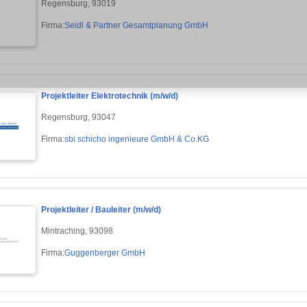
Regensburg, 93019
Firma:
Seidl & Partner Gesamtplanung GmbH
Projektleiter Elektrotechnik (m/w/d)
Regensburg, 93047
Firma:
sbi schicho ingenieure GmbH & Co.KG
Projektleiter / Bauleiter (m/w/d)
Mintraching, 93098
Firma:
Guggenberger GmbH