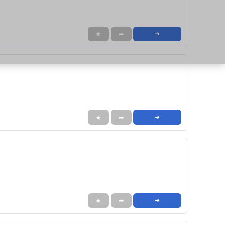
★
➦
➜
★
➦
➜
★
➦
➜