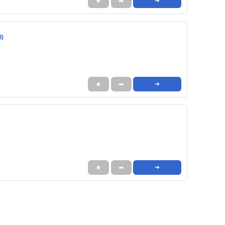
★
➦
➜
d)
★
➦
➜
★
➦
➜