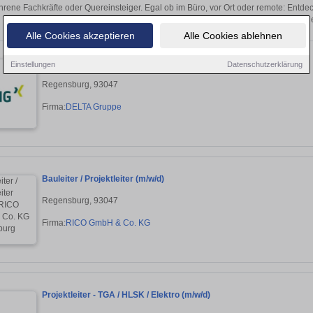
hrene Fachkräfte oder Quereinsteiger. Egal ob im Büro, vor Ort oder remote: Entd
sich direkt auf passende Projektleiter-Ste
Alle Cookies akzeptieren
Alle Cookies ablehnen
Fachplaner / Projektleiter Versorgungstechnik (m/w/d)
Einstellungen
Datenschutzerklärung
Regensburg, 93047
Firma:
DELTA Gruppe
Bauleiter / Projektleiter (m/w/d)
Regensburg, 93047
Firma:
RICO GmbH & Co. KG
Projektleiter - TGA / HLSK / Elektro (m/w/d)