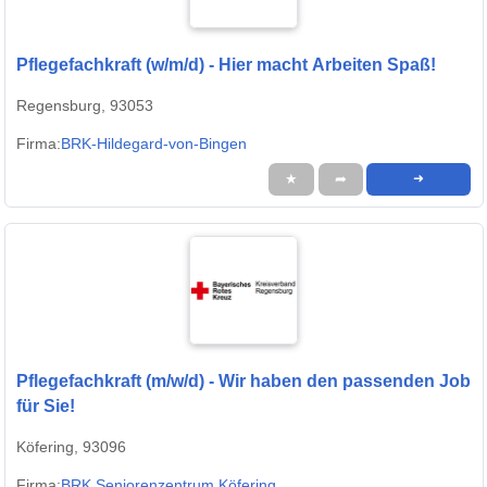
Pflegefachkraft (w/m/d) - Hier macht Arbeiten Spaß!
Regensburg, 93053
Firma:
BRK-Hildegard-von-Bingen
★
➦
➜
Pflegefachkraft (m/w/d) - Wir haben den passenden Job
für Sie!
Köfering, 93096
Firma:
BRK Seniorenzentrum Köfering