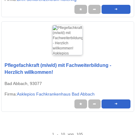
★
➦
➜
Pflegefachkraft (m/w/d) mit Fachweiterbildung -
Herzlich willkommen!
Bad Abbach, 93077
Firma:
Asklepios Fachkrankenhaus Bad Abbach
★
➦
➜
1 - 10 von 105