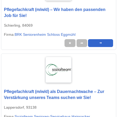
Pflegefachkraft (m/w/d) – Wir haben den passenden
Job für Sie!
Schierling, 84069
Firma:
BRK Seniorenheim Schloss Eggmühl
★
➦
➜
Pflegefachkraft (m/w/d) als Dauernachtwache – Zur
Verstärkung unseres Teams suchen wir Sie!
Lappersdorf, 93138
Firma:
Sozialteam Senioren-Servicehaus Hainsacker