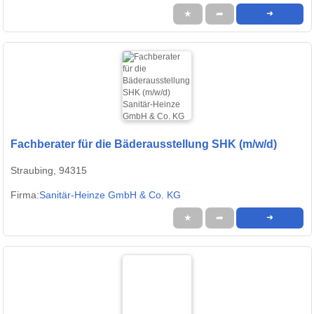
★
➦
➜
Fachberater für die Bäderausstellung SHK (m/w/d)
Straubing, 94315
Firma:
Sanitär-Heinze GmbH & Co. KG
★
➦
➜