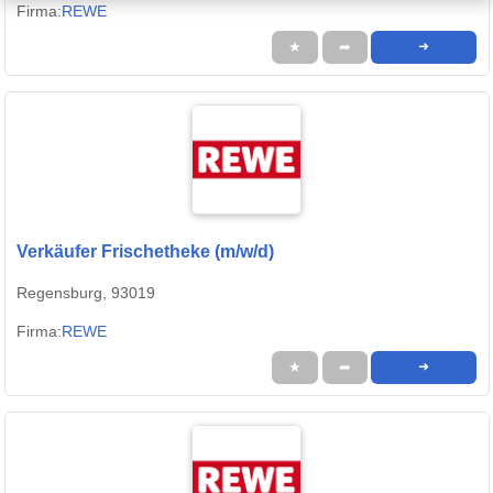
Firma:
REWE
★
➦
➜
Verkäufer Frischetheke (m/w/d)
Regensburg, 93019
Firma:
REWE
★
➦
➜