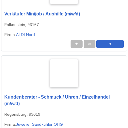
Verkäufer Minijob / Aushilfe (m/w/d)
Falkenstein, 93167
Firma:
ALDI Nord
★
➦
➜
Kundenberater - Schmuck / Uhren / Einzelhandel
(m/w/d)
Regensburg, 93019
Firma:
Juwelier Sandkühler OHG