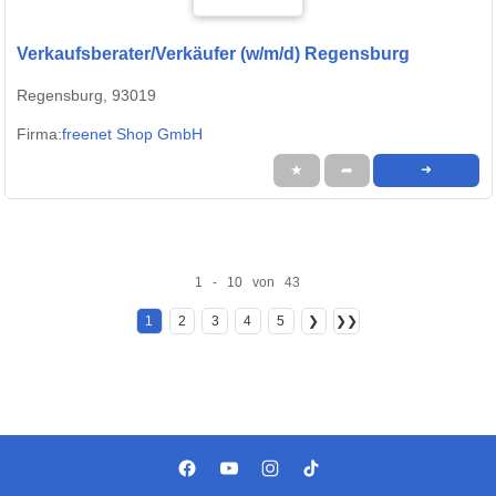
Verkaufsberater/Verkäufer (w/m/d) Regensburg
Regensburg, 93019
Firma:
freenet Shop GmbH
★
➦
➜
1 - 10 von 43
1
2
3
4
5
❯
❯❯