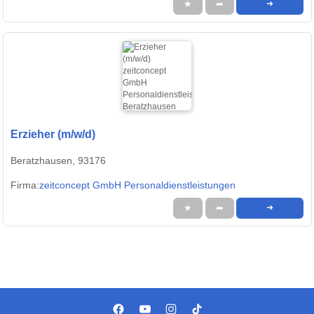
★
➦
➜
Erzieher (m/w/d)
Beratzhausen, 93176
Firma:
zeitconcept GmbH Personaldienstleistungen
★
➦
➜