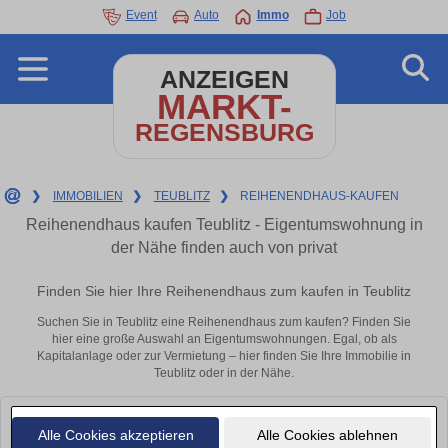
Event
Auto
Immo
Job
ANZEIGEN
MARKT-
REGENSBURG
❯
IMMOBILIEN
❯
TEUBLITZ
❯
REIHENENDHAUS-KAUFEN
Reihenendhaus kaufen Teublitz - Eigentumswohnung in
der Nähe finden auch von privat
Finden Sie hier Ihre Reihenendhaus zum kaufen in Teublitz
Suchen Sie in Teublitz eine Reihenendhaus zum kaufen? Finden Sie
hier eine große Auswahl an Eigentumswohnungen. Egal, ob als
Kapitalanlage oder zur Vermietung – hier finden Sie Ihre Immobilie in
Teublitz oder in der Nähe.
Leider konnten wir derzeit keine passenden Objekte finden. Schauen Sie
Alle Cookies akzeptieren
Alle Cookies ablehnen
bald wieder vorbei!