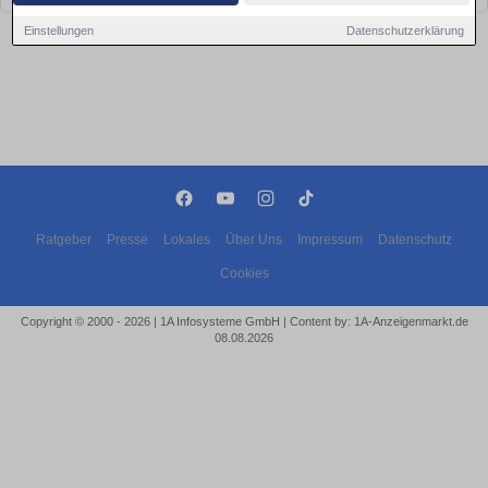
Einstellungen
Datenschutzerklärung
Ratgeber
Presse
Lokales
Über Uns
Impressum
Datenschutz
Cookies
Copyright © 2000 - 2026 | 1A Infosysteme GmbH | Content by: 1A-Anzeigenmarkt.de
08.08.2026