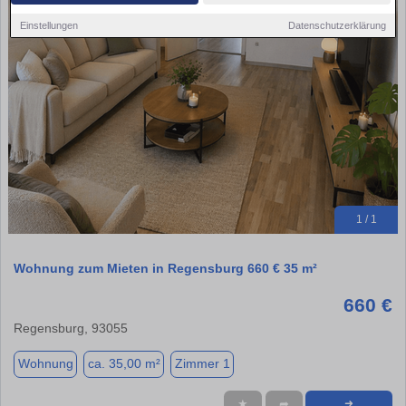
Einstellungen
Datenschutzerklärung
1 / 1
Wohnung zum Mieten in Regensburg 660 € 35 m²
660 €
Regensburg, 93055
Wohnung
ca. 35,00 m²
Zimmer 1
★
➦
➜