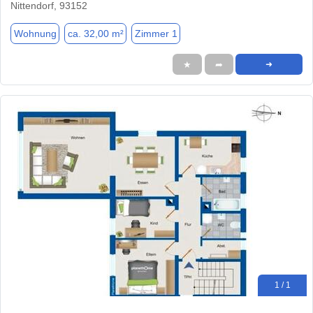
Nittendorf, 93152
Wohnung
ca. 32,00 m²
Zimmer 1
★
➦
➜
1 / 1