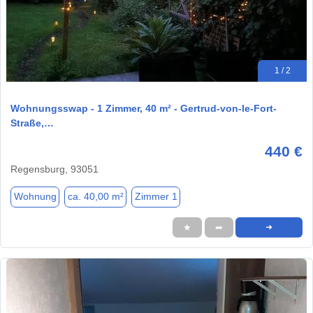
1 / 2
Wohnungsswap - 1 Zimmer, 40 m² - Gertrud-von-le-Fort-
Straße,…
440 €
Regensburg, 93051
Wohnung
ca. 40,00 m²
Zimmer 1
★
➦
➜