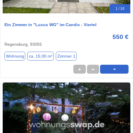
1 / 16
Ein Zimmer in "Luxus WG" im Candis - Viertel
550 €
Regensburg, 93055
Wohnung
ca. 15,00 m²
Zimmer 1
★
➦
➜