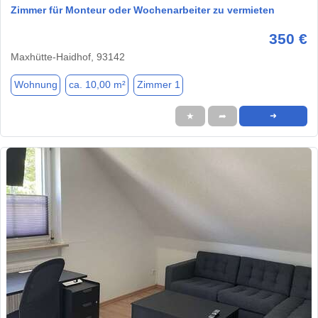
Zimmer für Monteur oder Wochenarbeiter zu vermieten
350 €
Maxhütte-Haidhof, 93142
Wohnung
ca. 10,00 m²
Zimmer 1
★
➦
➜