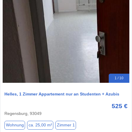
1 / 10
Helles, 1 Zimmer Appartement nur an Studenten + Azubis
525 €
Regensburg, 93049
Wohnung
ca. 25,00 m²
Zimmer 1