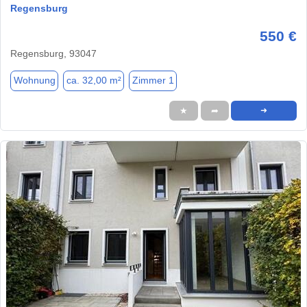
Regensburg
550 €
Regensburg, 93047
Wohnung
ca. 32,00 m²
Zimmer 1
★
➦
➜