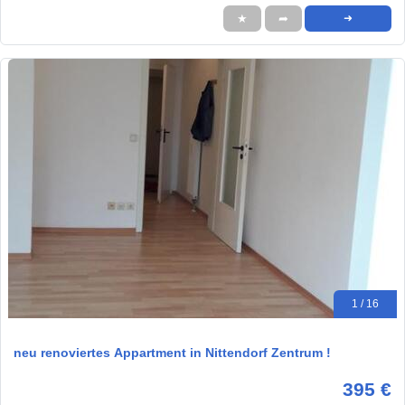
★
➦
➜
1 / 16
neu renoviertes Appartment in Nittendorf Zentrum !
395 €