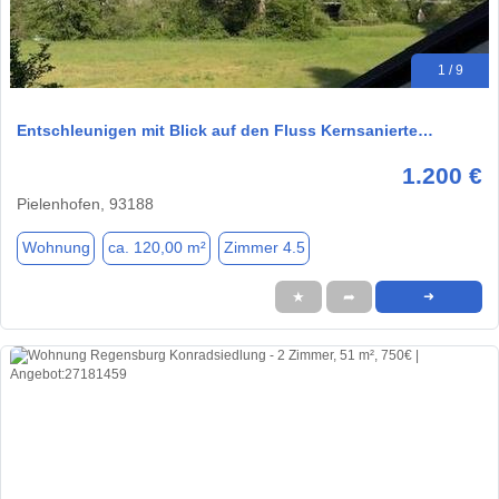
1 / 9
Entschleunigen mit Blick auf den Fluss Kernsanierte…
1.200 €
Pielenhofen, 93188
Wohnung
ca. 120,00 m²
Zimmer 4.5
★
➦
➜