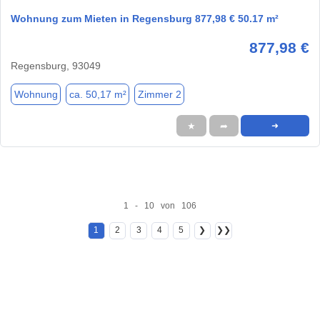
Wohnung zum Mieten in Regensburg 877,98 € 50.17 m²
877,98 €
Regensburg, 93049
Wohnung
ca. 50,17 m²
Zimmer 2
★
➦
➜
1 - 10 von 106
1
2
3
4
5
❯
❯❯