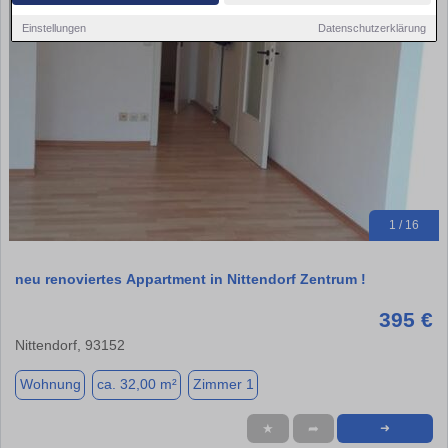
Einstellungen
Datenschutzerklärung
1 / 16
neu renoviertes Appartment in Nittendorf Zentrum !
395 €
Nittendorf, 93152
Wohnung
ca. 32,00 m²
Zimmer 1
★
➦
➜