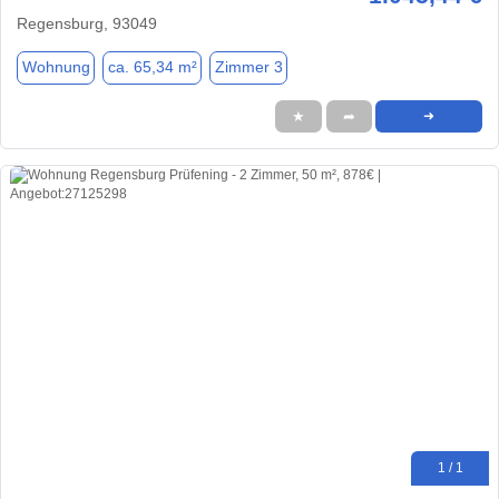
Regensburg, 93049
Wohnung
ca. 65,34 m²
Zimmer 3
★
➦
➜
1 / 1