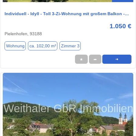
Individuell - Idyll - Toll 3-Zi-Wohnung mit großem Balkon -…
1.050 €
Pielenhofen, 93188
Wohnung
ca. 102,00 m²
Zimmer 3
★
➦
➜