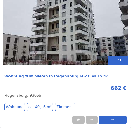
1 / 1
Wohnung zum Mieten in Regensburg 662 € 40.15 m²
662 €
Regensburg, 93055
Wohnung
ca. 40,15 m²
Zimmer 1
★
➦
➜