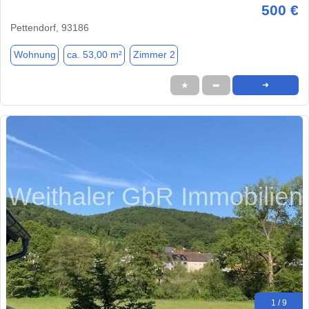
500 €
Pettendorf, 93186
Wohnung
ca. 53,00 m²
Zimmer 2
★
➦
➜
1 / 9